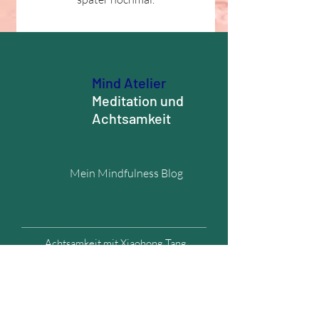
Mind Atelier
Meditation und
Achtsamkeit
Mein Mindfulness Blog
Achtsamkeit mit Xiaohong Tang
Mail:
xiaohong_tang@mindatelier.org
Tel.:
+43 (0) 69911162540